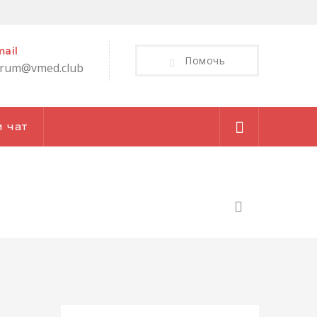
ail
Помочь
orum@vmed.club
 чат