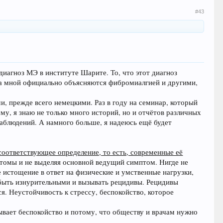
#43
диагноз МЭ в институте Шарите. То, что этот диагноз
 за мной официально объясняются фибромиалгией и другими,
, прежде всего немецкими. Раз в году на семинар, который
у, я знаю не только много историй, но и отчётов различных
 наблюдений. А намного больше, я надеюсь ещё будет
 соответствующее определение, то есть, современные её
птомы и не выделяя основной ведущий симптом. Нигде не
 истощение в ответ на физические и умственные нагрузки,
быть изнурительными и вызывать рецидивы. Рецидивы
я. Неустойчивость к стрессу, беспокойство, которое
зывает беспокойство и потому, что обществу и врачам нужно