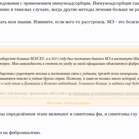
ледования с применением иммуноадсорбции. Иммуноадсорбция такж
енно в тяжелых случаях, когда другие методы лечения больше не ра
вать мои знания. Извините, если кого-то расстроила. МЭ - это боле
сообществе больных МЭ/СХУ, а в 2013 году был поставлен диагноз МЭ в институте Ш
 вопрос. Моя инвалидность и степень по уходу за мной официально объясняются фибр
щества) существует тесная и постоянная связь с учёными, прежде всего немецкими.
лашаются также и учёные других стран. Поэтому, я знаю не только много историй, 
и мой опыт в Дневниках и Копилке наблюдений. А намного больше, я надеюсь ещё будет
ть о ней новости, причислять себя к ней и
не указывать её соответствующее определе
а 1988 года, причём второстепенные симптомы и не выделяя основной ведущий симпт
Нажмите, чтобы раскрыть...
ское и / или когнитивное истощение в ответ на физические и умственные нагрузки,
чи, могут быть изнурительными и вызывать рецидивы. Рецидивы бывают страшными и 
ойчивость к стрессу, беспокойство, которое показывает тело, которые нельзя кон
на определённом этапе включают и симптомы фм, и симптомы сху 
, а "Беспокойство" потому, что тело такого больного показывает беспокойство и по
езни.
 ни на фибромиалгию.
симптому (которого нет ни при ФМ, ни при депрессии, РС), важно знать об этой болез
онимает МЭ и не подстраивается под него. Тогда ни одно лечение не будет успешным