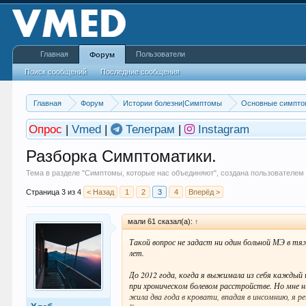
Главная
Пользователи
Форум
Поиск сообщений
Последние сообщения
Главная
Форум
Истории болезни|Симптомы
Основные симпто
Опрос
|
Vmed
|
Телеграм
|
Instagram
Разборка Симптоматики.
Тема в разделе "
Симптомы, которые нас объединяют
", создана пользователе
Страница 3 из 4
< Назад
1
2
3
4
Вперёд >
мали 61 сказал(а):
↑
Такой вопрос не задаст ни один больной МЭ в т
лет.
До 2012 года, когда я выжимала из себя каждый 
при хроническом болевом расстройстве. Но мне ни
жила два года в кровати, впадая в инсомнию, я 