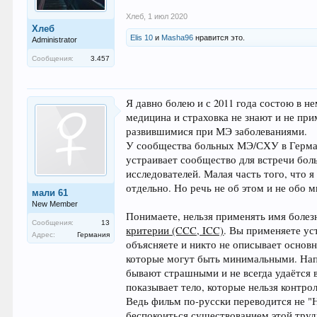
Хлеб
,
1 июл 2020
Хлеб
Elis 10
и
Masha96
нравится это.
Administrator
Сообщения:
3.457
Я давно болею и с 2011 года состою в н
медицина и страховка не знают и не пр
развившимися при МЭ заболеваниями.
У сообщества больных МЭ/СХУ в Германи
устраивает сообщество для встречи бол
исследователей. Малая часть того, что 
отдельно. Но речь не об этом и не обо м
мали 61
New Member
Понимаете, нельзя применять имя болезн
Сообщения:
13
критерии (CCC, ICC)
. Вы применяете ус
Адрес:
Германия
объясняете и никто не описывает основ
которые могут быть минимальными. Нап
бывают страшными и не всегда удаётся в
показывает тело, которые нельзя контро
Ведь фильм по-русски переводится не "Н
беспокоиться существованием этой труд