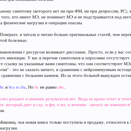
льному симптому (которого нет ни при ФМ, ни при депрессии, РС), в
того, кто имеет МЭ, не понимает МЭ и не подстраивается под него
а физические нагрузки и операции опасны.
. Поверьте, я читала и читаю больше оригинальных статей, чем пер
этой болезнью.
знакомления с ресурсом возникает диссонанс. Просто, если у вас 
го имеющие. У вас в перечне симптомов и опроснике отсутствует 
йте ссылку на указанные вами симптомы, что они соответствуют М
ергии" - это не сказать ничего, в сравнении с нейроиммунным ист
 сравнении с большим камнем. Из-за этого больной вынужден остав
abc
и
bca и cba
, Но
bc
не равно
abc
.
олго решают и никаких результатов нет. Вода из крана течет и тече
, который дает и сху, и фм, и мэ, и лечение - ничего не изменится
ия.
иковиц, чья новая книга только поступила в продажу, относится к 
нагрузки.