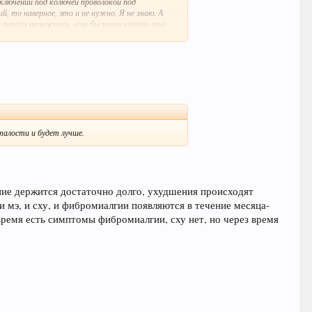
аключении под колючей проволокой под
 то наверное, это и не нужно. Я не знаю. А
 в таком положении, если бы знали именно это
льные МЭ не понимают что с ними происходит и не
сталости и будет лучше.
х распространенных симптомов: плохой сон,
ортсменов, депрессия, выгорание, системные
яние держится достаточно долго, ухудшения происходят
 поставлен этот ошибочный диагноз).
и мэ, и сху, и фибромиалгии появляются в течение месяца-
время есть симптомы фибромиалгии, сху нет, но через время
содержащемся в Центре контроля за болезнями
рических знаний об этом заболевании.
.
росто не является болезнью вообще - его не
жаетесь, тем быстрее он исчезает". (2006)