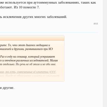
е используется при аутоиммунных заболеваниях, таких как
ботают. Из 10 помогло 7.
знь исключения других многих заболеваний.
#44
арите. То, что этот диагноз медицина и
омиалгией и другими, развившимися при МЭ
 Раз в году на семинар, который устраивает
но и отчётов различных исследователей. Малая
 отдельно. Но речь не об этом и не обо мне.
ние, то есть, современные её критерии (CCC,
ом. Нигде не объясняете и никто не описывает
 которые могут быть минимальными. Например,
не всегда удаётся восстанавливаться. За годы
тролировать.
и другие.
тому, что обществу и врачам нужно беспокоиться
ни - чтобы не оказаться на дне беспомощности. А
, а будут происходить постоянные рецидивы.