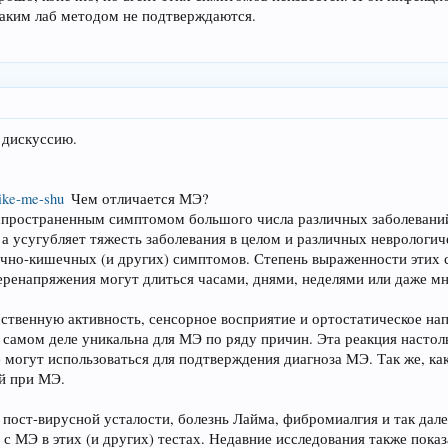
каким лаб методом не подтверждаются.
 дискуссию.
ike-me-shu
Чем отличается МЭ?
аспространенным симптомом большого числа различных заболеваний
 а усугубляет тяжесть заболевания в целом и различных неврологич
но-кишечных (и других) симптомов. Степень выраженности этих с
ренапряжения могут длиться часами, днями, неделями или даже м
ственную активность, сенсорное восприятие и ортостатическое нап
 самом деле уникальна для МЭ по ряду причин. Эта реакция настол
е могут использоваться для подтверждения диагноза MЭ. Так же, к
й при МЭ.
ы пост-вирусной усталости, болезнь Лайма, фибромиалгия и так да
 с МЭ в этих (и других) тестах. Недавние исследования также пока