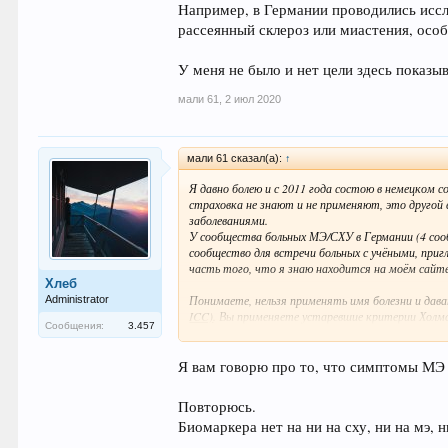
Например, в Германии проводились исс
рассеянный склероз или миастения, особ
У меня не было и нет цели здесь показы
мали 61
,
2 июл 2020
мали 61 сказал(а):
↑
Я давно болею и с 2011 года состою в немецком 
страховка не знают и не применяют, это другой
заболеваниями.
У сообщества больных МЭ/СХУ в Германии (4 сооб
сообщество для встречи больных с учёными, приг
часть того, что я знаю находится на моём сайте 
Хлеб
Понимаете, нельзя применять имя болезни и дава
Administrator
ICC)
. Вы применяете устаревшие критерии Холмс
Сообщения:
3.457
основную проблему - выраженное быстрое физиче
повседневные дела или простые умственные зада
состояние может значительно ухудшаться. Неуст
Я вам говорю про то, что симптомы МЭ 
Ведь фильм по-русски переводится не "Непокой"
существованием этой трудной для понимания бол
Повторюсь.
Биомаркера нет на ни на сху, ни на мэ,
Тем, у кого есть эта болезнь по кардинальному 
это обязательно ждёт того, кто имеет МЭ, не п