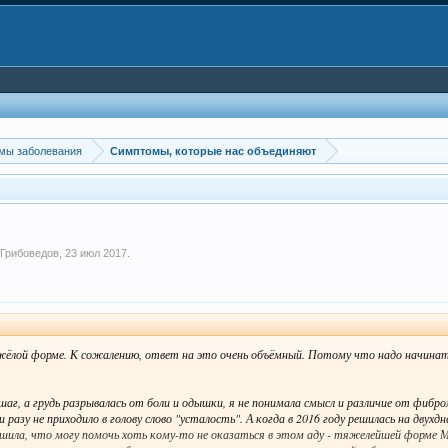
мы заболевания
Симптомы, которые нас объединяют
м
Грибоведов
,
23 июл 2017
.
яжёлой форме. К сожалению, ответ на это очень объёмный. Потому что надо начинат
шаг, а грудь разрывалась от боли и одышки, я не понимала смысл и различие от фиб
 разу не приходило в голову слово "усталость". А когда в 2016 году решилась на двух
решила, что могу помочь хоть кому-то не оказаться в этом аду - тяжелейшей форме 