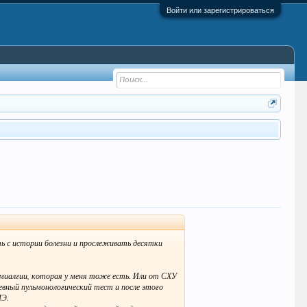
Войти или зарегистрироваться
ь с истории болезни и прослеживать десятки
ромиалгии, которая у меня тоже есть. Или от СХУ
дневный пульмонологический тест и после этого
МЭ.