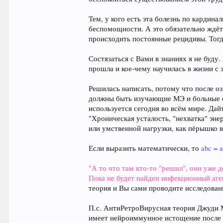
Тем, у кого есть эта болезнь по кардина
беспомощности. А это обязательно ждёт 
происходить постоянные рецидивы. Тогд
Состязаться с Вами в знаниях я не буду
прошла и кое-чему научилась в жизни с 
Решилась написать, потому что после о
должны быть изучающие МЭ и больные е
используется сегодня во всём мире. Да
"Хроническая усталость, "нехватка" эн
или умственной нагрузки, как пёрышко в
Если выразить математически, то
abc = 
"А то что там кто-то "решил", они уже д
Пока не будет найден инфекционный агент
теория и Вы сами проводите исследован
П.с. АнтиРетроВирусная теория Джуди М
имеет нейроиммунное истощение после 