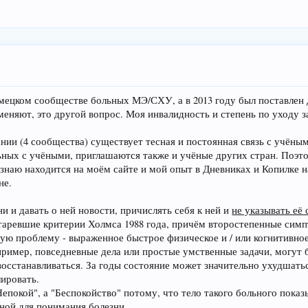
емецком сообществе больных МЭ/СХУ, а в 2013 году был поставлен 
именяют, это другой вопрос. Моя инвалидность и степень по уходу
и (4 сообщества) существует тесная и постоянная связь с учёными
ьных с учёными, приглашаются также и учёные других стран. Поэтом
я знаю находится на моём сайте и мой опыт в Дневниках и Копилке
не.
и и давать о ней новости, причислять себя к ней и
не указывать её
таревшие критерии Холмса 1988 года, причём второстепенные сим
ную проблему - выраженное быстрое физическое и / или когнитивное
ример, повседневные дела или простые умственные задачи, могут 
осстанавливаться. За годы состояние может значительно ухудшатьс
лировать.
епокой", а "Беспокойство" потому, что тело такого больного пока
ной для понимания болезни.