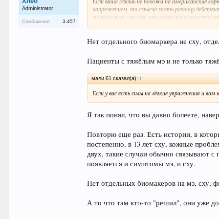
Хлеб
Если ваша жизнь не похожа на американские горк
напряжением, то смысла знать разницу действите
Administrator
знаю только, что те, кто оказался в кровати (эт
Сообщения:
3.457
отличие МЭ и как себя вести. Я могла бы ходить,
Есть огромная разница, уставать после каких-то
Нет отдельного биомаркера не сху, отд
связывают всё в одну картину. Но поведение, к
Пациенты с тяжёлым мэ и не только тяж
"Сегодня, когда используется термин CХУ, к не
1. Различные психологические и не физические с
мали 61 сказал(а):
↑
Если у вас есть силы на лёгкие упражнения и вам
2. Пост-вирусное состояние усталости или синдр
3. Смешанный тип несвязанных, неправильно диа
Я так понял, что вы давно болеете, нав
головные боли, мышечные боли и так далее), в т
грибковые инфекции (кандидоз) и даже различные
Повторю еще раз. Есть истории, в кото
4. Миалгический энцефаломиелит (несмотря на то
постепенно, в 13 лет сху, кожные пробл
двух, такие случаи обычно связывают с 
M.Э. эксперт Dr Byron Hyde:
появляется и симптомы мэ, и сху.
"Не стоит и на минуту полагать, что CХУ - это
(CDC) в 1988 году, описывается несуществующая 
Нет отдельных биомакеров на мэ, сху, ф
Определение CDC не является заболеванием.
А то что там кто-то "решил", они уже до
Если вам исключили все другие болезни, которые
существует. Определения СХУ были написаны та