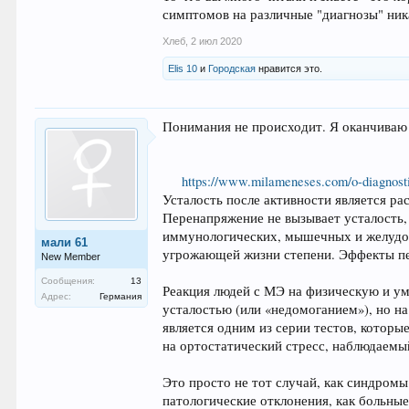
симптомов на различные "диагнозы" ни
Хлеб
,
2 июл 2020
Elis 10
и
Городская
нравится это.
Понимания не происходит. Я оканчиваю
https://www.milameneses.com/o-diagnost
Усталость после активности является р
Перенапряжение не вызывает усталость,
иммунологических, мышечных и желудоч
мали 61
угрожающей жизни степени. Эффекты пе
New Member
Сообщения:
13
Реакция людей с МЭ на физическую и ум
Адрес:
Германия
усталостью (или «недомоганием»), но на
является одним из серии тестов, которы
на ортостатический стресс, наблюдаемы
Это просто не тот случай, как синдром
патологические отклонения, как больные