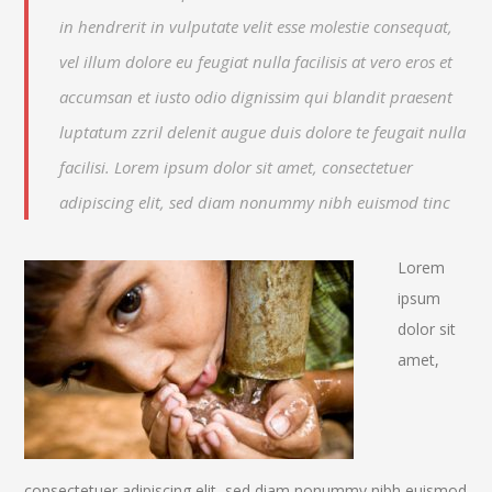
in hendrerit in vulputate velit esse molestie consequat,
vel illum dolore eu feugiat nulla facilisis at vero eros et
accumsan et iusto odio dignissim qui blandit praesent
luptatum zzril delenit augue duis dolore te feugait nulla
facilisi. Lorem ipsum dolor sit amet, consectetuer
adipiscing elit, sed diam nonummy nibh euismod tinc
Lorem
ipsum
dolor sit
amet,
consectetuer adipiscing elit, sed diam nonummy nibh euismod