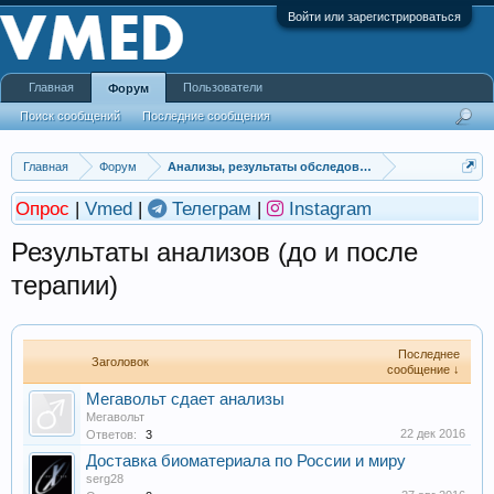
Войти или зарегистрироваться
Главная
Пользователи
Форум
Поиск сообщений
Последние сообщения
Главная
Форум
Анализы, результаты обследований
Опрос
|
Vmed
|
Телеграм
|
Instagram
Результаты анализов (до и после
терапии)
Последнее
Заголовок
сообщение ↓
Мегавольт сдает анализы
Мегавольт
22 дек 2016
Ответов:
3
Доставка биоматериала по России и миру
serg28