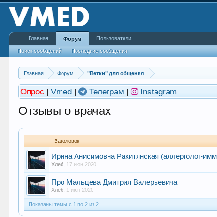
Главная
Пользователи
Форум
Поиск сообщений
Последние сообщения
Главная
Форум
"Ветки" для общения
Опрос
|
Vmed
|
Телеграм
|
Instagram
Отзывы о врачах
Заголовок
Ирина Анисимовна Ракитянская (аллерголог-имм
Хлеб
,
17 июн 2020
Про Мальцева Дмитрия Валерьевича
Хлеб
,
1 июн 2020
Показаны темы с 1 по 2 из 2