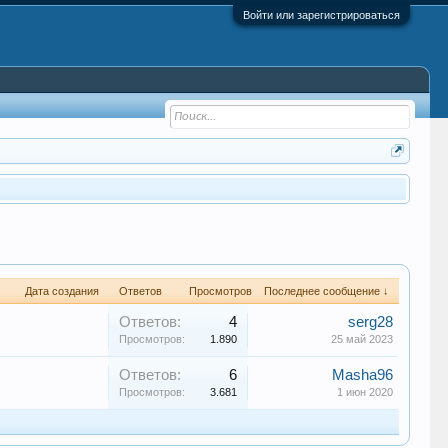
Войти или зарегистрироваться
Дата создания
Ответов
Просмотров
Последнее сообщение ↓
Ответов:
4
serg28
Просмотров:
1.890
25 май 2023
Ответов:
6
Masha96
Просмотров:
3.681
1 июн 2020